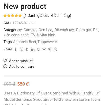
New product
(
1
đánh giá của khách hàng)
SKU:
12345-3-1-1-1
Categories:
Camera
,
Đèn Led
,
Đồ xách tay
,
Giảm giá
,
Phụ
kiện công nghệ
,
TV & Màn hình
Tags:
Apparels
,
Beef
,
Tupperwear
Share:
Add to wishlist
Add to compare
690
₫
580
₫
Uses A Dictionary Of Over Combined Wth A Handful Of
Model Sentence Structures, To Generatein Lorem Isum