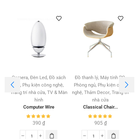
,
,
,
,
Camera
Đèn Led
Đồ xách
Đồ thanh lý
Máy tính PC
,
,
,
tay
Phụ kiện công nghệ
Phòng ngủ
Phụ kiện công
,
,
,
Trang trí nhà cửa
TV & Màn
nghệ
Thảm Decor
Trang trí
hình
nhà cửa
Computer Wire
Classical Chair...
390
₫
905
₫