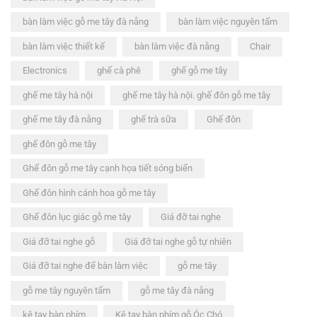
bàn làm việc gỗ me tây đà nẵng
bàn làm việc nguyên tấm
bàn làm việc thiết kế
bàn làm việc đà nẵng
Chair
Electronics
ghế cà phê
ghế gỗ me tây
ghế me tây hà nội
ghế me tây hà nội. ghế đôn gỗ me tây
ghế me tây đà nẵng
ghế trà sữa
Ghế đôn
ghế đôn gỗ me tây
Ghế đôn gỗ me tây cạnh họa tiết sóng biển
Ghế đôn hình cánh hoa gỗ me tây
Ghế đôn lục giác gỗ me tây
Giá đỡ tai nghe
Giá đỡ tai nghe gỗ
Giá đỡ tai nghe gỗ tự nhiên
Giá đỡ tai nghe để bàn làm việc
gỗ me tây
gỗ me tây nguyên tấm
gỗ me tây đà nẵng
kê tay bàn phím
Kê tay bàn phím gỗ Óc Chó