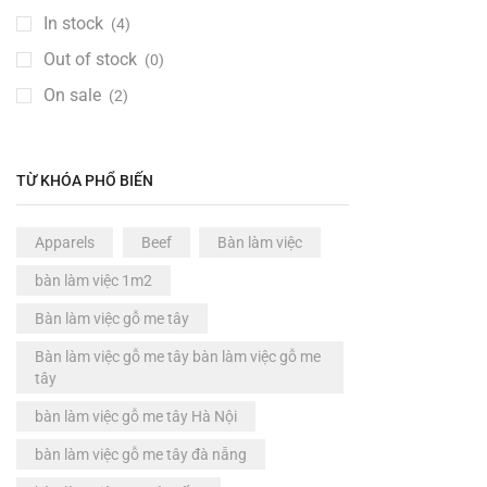
Ghế
(6)
In stock
(4)
Ghế ăn
(0)
Out of stock
(0)
Ghế ăn dặm
(0)
On sale
(2)
Ghế bar
(0)
Ghế cà phê
(1)
Ghế dài & đôn
(0)
TỪ KHÓA PHỔ BIẾN
Ghế đôn gỗ me tây
(5)
Ghế Ghỗ Cao Su
(0)
Apparels
Beef
Bàn làm việc
Ghế gỗ me tây
(1)
bàn làm việc 1m2
Ghế học tập
(0)
Bàn làm việc gỗ me tây
Ghế làm việc
(0)
Bàn làm việc gỗ me tây bàn làm việc gỗ me
Ghế thư giãn
(0)
tây
Giảm giá
(6)
bàn làm việc gỗ me tây Hà Nội
Khuyến mãi
(0)
bàn làm việc gỗ me tây đà nẵng
Nhà thông minh
(0)