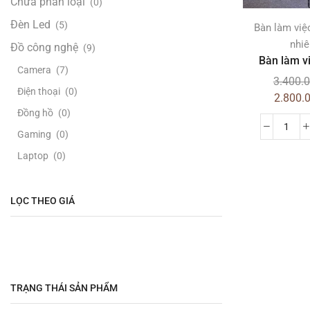
Chưa phân loại
(0)
Đèn Led
(5)
Bàn làm việ
nhiê
Đồ công nghệ
(9)
Bàn làm vi
Camera
(7)
3.400.
Điện thoại
(0)
2.800.
Đồng hồ
(0)
Gaming
(0)
Laptop
(0)
Loa - Âm thanh
(0)
Máy tính PC
(1)
LỌC THEO GIÁ
TV & Màn hình
(8)
Đồ Handmade
(1)
Đồ thanh lý
(5)
Đồ xách tay
(11)
TRẠNG THÁI SẢN PHẨM