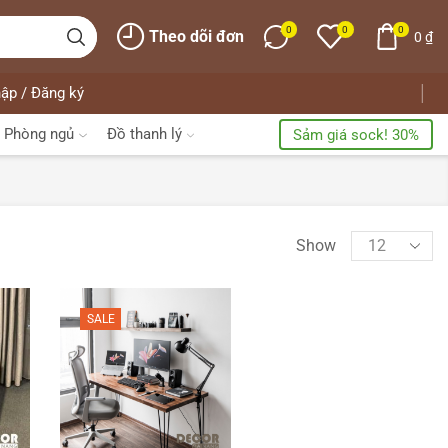
0
0
0
Theo dõi đơn
0
₫
ập / Đăng ký
Phòng ngủ
Đồ thanh lý
Sảm giá sock! 30%
Show
SALE