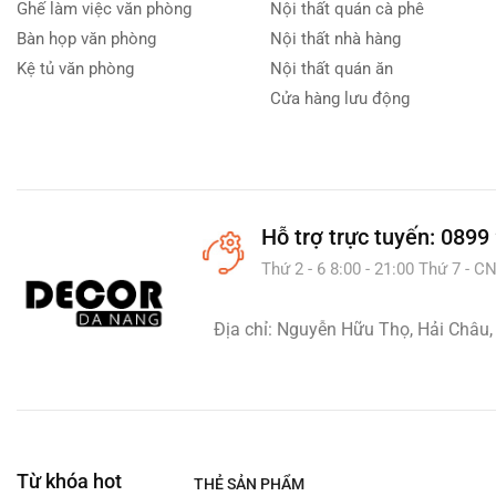
Ghế làm việc văn phòng
Nội thất quán cà phê
Bếp từ
(0)
Bàn họp văn phòng
Nội thất nhà hàng
Máy hút bụi
(0)
Kệ tủ văn phòng
Nội thất quán ăn
Máy hút mùi
(0)
Cửa hàng lưu động
Máy pha cà phê
(0)
Nồi lẩu & Bếp lẩu
(0)
Tiện ích sắp xếp
(0)
Trang trí nhà cửa
(5)
Hỗ trợ
trực tuyến: 0899
Gương Decor
(0)
Thứ 2 - 6 8:00 - 21:00 Thứ 7 - CN
Thảm Decor
(1)
Tranh treo tường
(0)
Địa chỉ: Nguyễn Hữu Thọ, Hải Châu,
Văn phòng
(10)
Bàn làm việc
(6)
Bàn giám đốc
(0)
Bàn họp
(0)
Từ khóa hot
THẺ SẢN PHẨM