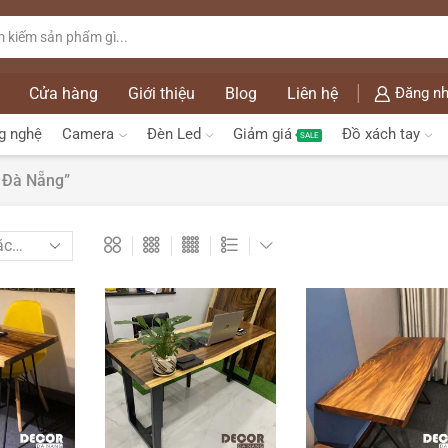
Cửa hàng
Giới thiệu
Blog
Liên hệ
Đăng nh
g nghệ
Camera
Đèn Led
Giảm giá
Đồ xách tay
SALE
 Đà Nẵng”