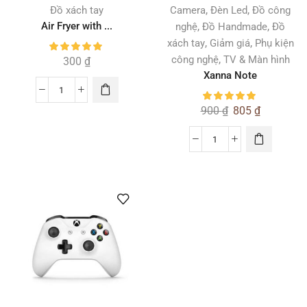
,
,
Đồ xách tay
Camera
Đèn Led
Đồ công
Air Fryer with ...
,
,
nghệ
Đồ Handmade
Đồ
,
,
xách tay
Giảm giá
Phụ kiện
,
công nghệ
TV & Màn hình
300
₫
Xanna Note
900
₫
805
₫