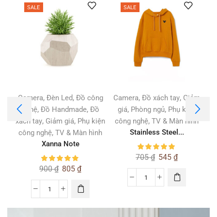
SALE
SALE
,
,
,
,
Camera
Đèn Led
Đồ công
Camera
Đồ xách tay
Giảm
,
,
,
,
nghệ
Đồ Handmade
Đồ
giá
Phòng ngủ
Phụ kiện
,
,
,
xách tay
Giảm giá
Phụ kiện
công nghệ
TV & Màn hình
,
Stainless Steel...
công nghệ
TV & Màn hình
Xanna Note
705
₫
545
₫
900
₫
805
₫