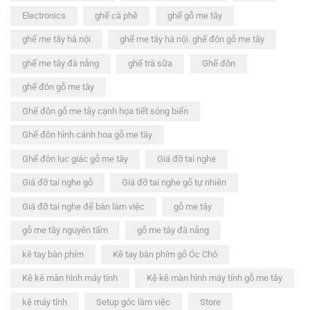
Electronics
ghế cà phê
ghế gỗ me tây
ghế me tây hà nội
ghế me tây hà nội. ghế đôn gỗ me tây
ghế me tây đà nẵng
ghế trà sữa
Ghế đôn
ghế đôn gỗ me tây
Ghế đôn gỗ me tây cạnh họa tiết sóng biển
Ghế đôn hình cánh hoa gỗ me tây
Ghế đôn lục giác gỗ me tây
Giá đỡ tai nghe
Giá đỡ tai nghe gỗ
Giá đỡ tai nghe gỗ tự nhiên
Giá đỡ tai nghe để bàn làm việc
gỗ me tây
gỗ me tây nguyên tấm
gỗ me tây đà nẵng
kê tay bàn phím
Kê tay bàn phím gỗ Óc Chó
Kệ kê màn hình máy tính
Kệ kê màn hình máy tính gỗ me tây
kệ máy tính
Setup góc làm việc
Store