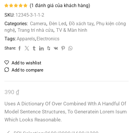
(
1
đánh giá của khách hàng)
SKU:
12345-3-1-1-2
Categories:
Camera
,
Đèn Led
,
Đồ xách tay
,
Phụ kiện công
nghệ
,
Trang trí nhà cửa
,
TV & Màn hình
Tags:
Apparels
,
Electronics
Share:
Add to wishlist
Add to compare
390
₫
Uses A Dictionary Of Over Combined Wth A Handful Of
Model Sentence Structures, To Generatein Lorem Isum
Which Looks Reasonable.