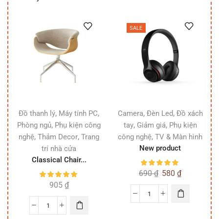
SALE
,
,
,
,
Đồ thanh lý
Máy tính PC
Camera
Đèn Led
Đồ xách
,
,
,
Phòng ngủ
Phụ kiện công
tay
Giảm giá
Phụ kiện
,
,
,
nghệ
Thảm Decor
Trang
công nghệ
TV & Màn hình
New product
trí nhà cửa
Classical Chair...
690
₫
580
₫
905
₫