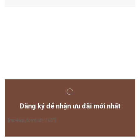
Đăng ký để nhận ưu đãi mới nhất
[mc4wp_form id="163"]