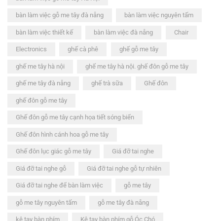
bàn làm việc gỗ me tây đà nẵng
bàn làm việc nguyên tấm
bàn làm việc thiết kế
bàn làm việc đà nẵng
Chair
Electronics
ghế cà phê
ghế gỗ me tây
ghế me tây hà nội
ghế me tây hà nội. ghế đôn gỗ me tây
ghế me tây đà nẵng
ghế trà sữa
Ghế đôn
ghế đôn gỗ me tây
Ghế đôn gỗ me tây cạnh họa tiết sóng biển
Ghế đôn hình cánh hoa gỗ me tây
Ghế đôn lục giác gỗ me tây
Giá đỡ tai nghe
Giá đỡ tai nghe gỗ
Giá đỡ tai nghe gỗ tự nhiên
Giá đỡ tai nghe để bàn làm việc
gỗ me tây
gỗ me tây nguyên tấm
gỗ me tây đà nẵng
kê tay bàn phím
Kê tay bàn phím gỗ Óc Chó