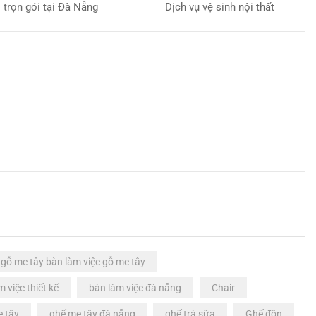
trọn gói tại Đà Nẵng
Dịch vụ vệ sinh nội thất
 gỗ me tây bàn làm việc gỗ me tây
m việc thiết kế
bàn làm việc đà nẵng
Chair
e tây
ghế me tây đà nẵng
ghế trà sữa
Ghế đôn