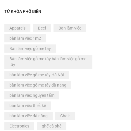
Ghế
(6)
Ghế ăn
(0)
TỪ KHÓA PHỔ BIẾN
Ghế ăn dặm
(0)
Ghế bar
(0)
Apparels
Beef
Bàn làm việc
Ghế cà phê
(1)
bàn làm việc 1m2
Ghế dài & đôn
(0)
Bàn làm việc gỗ me tây
Ghế đôn gỗ me tây
(5)
Bàn làm việc gỗ me tây bàn làm việc gỗ me
Ghế Ghỗ Cao Su
(0)
tây
Ghế gỗ me tây
(1)
bàn làm việc gỗ me tây Hà Nội
Ghế học tập
(0)
bàn làm việc gỗ me tây đà nẵng
Ghế làm việc
(0)
bàn làm việc nguyên tấm
Ghế thư giãn
(0)
bàn làm việc thiết kế
Giảm giá
(6)
bàn làm việc đà nẵng
Chair
Khuyến mãi
(0)
Electronics
ghế cà phê
Nhà thông minh
(0)