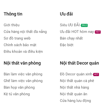
Sofa
(0)
Kệ kê màn hình máy tính
Sofa da
(0)
Thông tin
Ưu đãi
Kệ kê màn hình máy tính gỗ me tây
Sofa góc
(0)
kệ máy tính
Setup góc làm việc
Giới thiệu
Siêu ƯU ĐÃI
SALE
Tủ tivi
(0)
Cửa hàng nội thất đà nẵng
Ưu đãi HOT hôm nay
Store
Television
Tupperwear
HOT
Phòng ngủ
(5)
Sơ đồ trang web
Bán chạy nhất
Đồ decor góc làm việc
Bàn trang điểm
(0)
Chính sách bảo mật
Đặc biệt
đôn ghỗ me tây cạnh họa tiết
đôn gỗ
Giường ngủ
(0)
Điều khoản và điều kiện
đôn gỗ me tây
Nệm
(0)
Nội thất văn phòng
Nội thất Decor quán
Tủ âm tường
(0)
đôn gỗ me tây cạnh sóng biển
Tủ áo
(0)
Bàn làm việc văn phòng
Đồ Decor quán xinh
HOT
Ghế làm việc văn phòng
Nội thất quán cà phê
Tủ đầu giường
(0)
Bàn họp văn phòng
Nội thất nhà hàng
Tủ hộc kéo
(0)
Kệ tủ văn phòng
Nội thất quán ăn
Phụ kiện công nghệ
(11)
Cửa hàng lưu động
Thiết bị nhà bếp
(0)