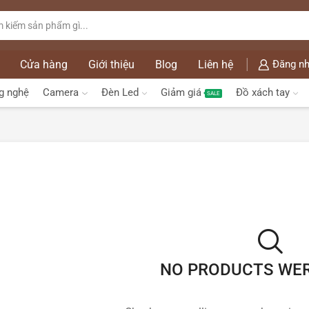
Cửa hàng
Giới thiệu
Blog
Liên hệ
Đăng nh
g nghệ
Camera
Đèn Led
Giảm giá
Đồ xách tay
SALE
NO PRODUCTS WE