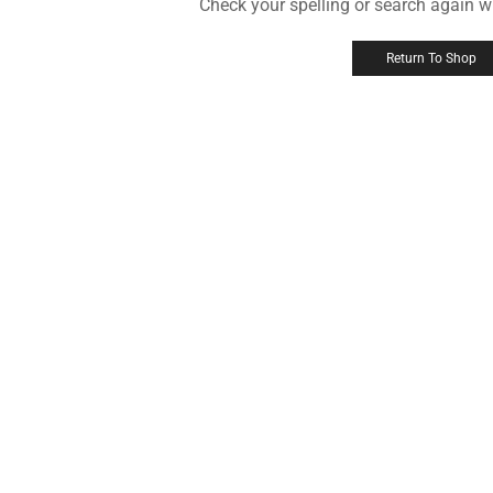
Check your spelling or search again wi
Return To Shop