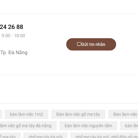
 24 26 88
 9:00 - 18:00
Gửi tin nhắn
 Tp. Đà Nẵng
bàn làm việc 1m2
Bàn làm việc gỗ me tây
Bàn làm việc
làm việc gỗ me tây đà nẵng
bàn làm việc nguyên tấm
bàn là
ỗ me tây
ghế me tây hà nội
ghế me tây hà nội. ghế đôn gỗ m