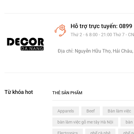
Bếp từ
(0)
Máy hút bụi
(0)
Máy hút mùi
(0)
Hỗ trợ
trực tuyến: 0899
Máy pha cà phê
(0)
Thứ 2 - 6 8:00 - 21:00 Thứ 7 - CN
Nồi lẩu & Bếp lẩu
(0)
Tiện ích sắp xếp
(0)
Địa chỉ: Nguyễn Hữu Thọ, Hải Châu,
Trang trí nhà cửa
(5)
Gương Decor
(0)
Thảm Decor
(1)
Tranh treo tường
(0)
Từ khóa hot
THẺ SẢN PHẨM
Văn phòng
(10)
Bàn làm việc
(6)
Apparels
Beef
Bàn làm việc
Bàn giám đốc
(0)
bàn làm việc gỗ me tây Hà Nội
bàn 
Bàn họp
(0)
Electronics
ghế cà phê
ghế g