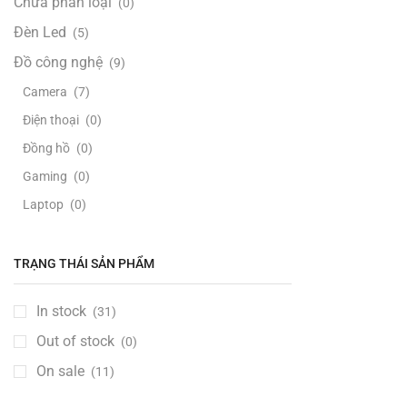
Chưa phân loại
(0)
Đèn Led
(5)
Đồ công nghệ
(9)
Camera
(7)
Điện thoại
(0)
Đồng hồ
(0)
Gaming
(0)
Laptop
(0)
Loa - Âm thanh
(0)
Máy tính PC
(1)
TRẠNG THÁI SẢN PHẨM
TV & Màn hình
(8)
In stock
(31)
Đồ Handmade
(1)
Out of stock
(0)
Đồ thanh lý
(5)
On sale
(11)
Đồ xách tay
(11)