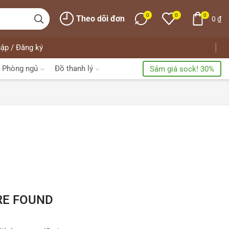
0
0
0
Theo dõi đơn
0
₫
ập / Đăng ký
Phòng ngủ
Đồ thanh lý
Sảm giá sock! 30%
RE FOUND