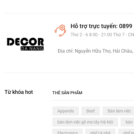
Bếp từ
(0)
Máy hút bụi
(0)
Máy hút mùi
(0)
Hỗ trợ
trực tuyến: 0899
Máy pha cà phê
(0)
Thứ 2 - 6 8:00 - 21:00 Thứ 7 - CN
Nồi lẩu & Bếp lẩu
(0)
Tiện ích sắp xếp
(0)
Địa chỉ: Nguyễn Hữu Thọ, Hải Châu,
Trang trí nhà cửa
(5)
Gương Decor
(0)
Thảm Decor
(1)
Tranh treo tường
(0)
Từ khóa hot
THẺ SẢN PHẨM
Văn phòng
(10)
Bàn làm việc
(6)
Apparels
Beef
Bàn làm việc
Bàn giám đốc
(0)
bàn làm việc gỗ me tây Hà Nội
bàn 
Bàn họp
(0)
Electronics
ghế cà phê
ghế g