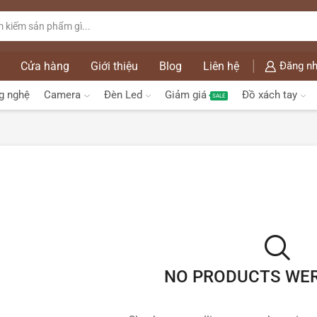
Cửa hàng
Giới thiệu
Blog
Liên hệ
Đăng nh
g nghệ
Camera
Đèn Led
Giảm giá
Đồ xách tay
SALE
NO PRODUCTS WE