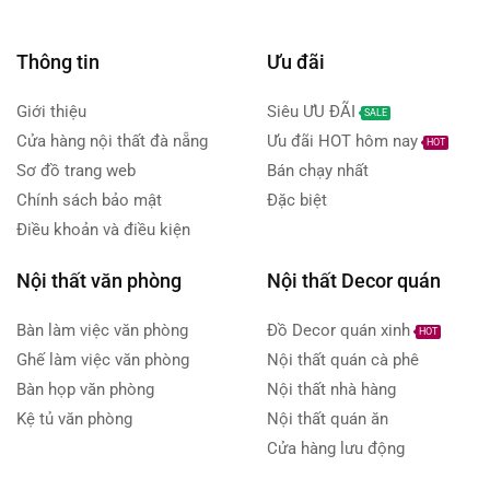
Sofa
(0)
Kệ kê màn hình máy tính
Sofa da
(0)
Thông tin
Ưu đãi
Kệ kê màn hình máy tính gỗ me tây
Sofa góc
(0)
kệ máy tính
Setup góc làm việc
Giới thiệu
Siêu ƯU ĐÃI
SALE
Tủ tivi
(0)
Cửa hàng nội thất đà nẵng
Ưu đãi HOT hôm nay
Store
Television
Tupperwear
HOT
Phòng ngủ
(5)
Sơ đồ trang web
Bán chạy nhất
Đồ decor góc làm việc
Bàn trang điểm
(0)
Chính sách bảo mật
Đặc biệt
đôn ghỗ me tây cạnh họa tiết
đôn gỗ
Giường ngủ
(0)
Điều khoản và điều kiện
đôn gỗ me tây
Nệm
(0)
Nội thất văn phòng
Nội thất Decor quán
Tủ âm tường
(0)
đôn gỗ me tây cạnh sóng biển
Tủ áo
(0)
Bàn làm việc văn phòng
Đồ Decor quán xinh
HOT
Ghế làm việc văn phòng
Nội thất quán cà phê
Tủ đầu giường
(0)
Bàn họp văn phòng
Nội thất nhà hàng
Tủ hộc kéo
(0)
Kệ tủ văn phòng
Nội thất quán ăn
Phụ kiện công nghệ
(11)
Cửa hàng lưu động
Thiết bị nhà bếp
(0)