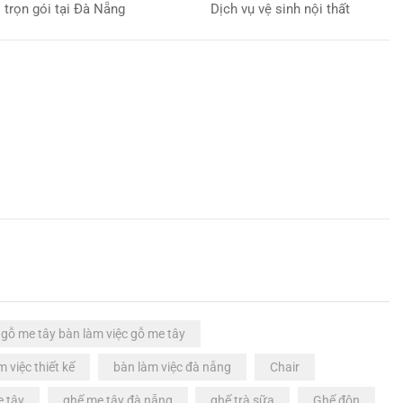
trọn gói tại Đà Nẵng
Dịch vụ vệ sinh nội thất
 gỗ me tây bàn làm việc gỗ me tây
m việc thiết kế
bàn làm việc đà nẵng
Chair
e tây
ghế me tây đà nẵng
ghế trà sữa
Ghế đôn