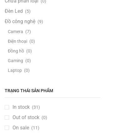
Chưa phân loại
(0)
Đèn Led
(5)
Đồ công nghệ
(9)
Camera
(7)
Điện thoại
(0)
Đồng hồ
(0)
Gaming
(0)
Laptop
(0)
Loa - Âm thanh
(0)
Máy tính PC
(1)
TRẠNG THÁI SẢN PHẨM
TV & Màn hình
(8)
In stock
(31)
Đồ Handmade
(1)
Out of stock
(0)
Đồ thanh lý
(5)
On sale
(11)
Đồ xách tay
(11)