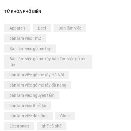
Ghế
(6)
Ghế ăn
(0)
TỪ KHÓA PHỔ BIẾN
Ghế ăn dặm
(0)
Ghế bar
(0)
Apparels
Beef
Bàn làm việc
Ghế cà phê
(1)
bàn làm việc 1m2
Ghế dài & đôn
(0)
Bàn làm việc gỗ me tây
Ghế đôn gỗ me tây
(5)
Bàn làm việc gỗ me tây bàn làm việc gỗ me
Ghế Ghỗ Cao Su
(0)
tây
Ghế gỗ me tây
(1)
bàn làm việc gỗ me tây Hà Nội
Ghế học tập
(0)
bàn làm việc gỗ me tây đà nẵng
Ghế làm việc
(0)
bàn làm việc nguyên tấm
Ghế thư giãn
(0)
bàn làm việc thiết kế
Giảm giá
(6)
bàn làm việc đà nẵng
Chair
Khuyến mãi
(0)
Electronics
ghế cà phê
Nhà thông minh
(0)