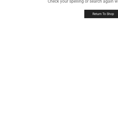
Check your spelling or search again wi
Return To Shop