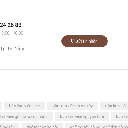
 24 26 88
 9:00 - 18:00
Gửi tin nhắn
 Tp. Đà Nẵng
bàn làm việc 1m2
Bàn làm việc gỗ me tây
Bàn làm việc
làm việc gỗ me tây đà nẵng
bàn làm việc nguyên tấm
bàn là
ỗ me tây
ghế me tây hà nội
ghế me tây hà nội. ghế đôn gỗ m