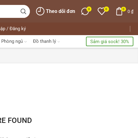
0
0
0
Theo dõi đơn
0
₫
ập / Đăng ký
Phòng ngủ
Đồ thanh lý
Sảm giá sock! 30%
RE FOUND