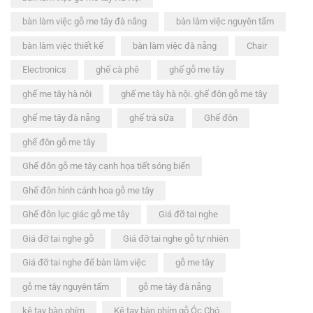
bàn làm việc gỗ me tây đà nẵng
bàn làm việc nguyên tấm
bàn làm việc thiết kế
bàn làm việc đà nẵng
Chair
Electronics
ghế cà phê
ghế gỗ me tây
ghế me tây hà nội
ghế me tây hà nội. ghế đôn gỗ me tây
ghế me tây đà nẵng
ghế trà sữa
Ghế đôn
ghế đôn gỗ me tây
Ghế đôn gỗ me tây cạnh họa tiết sóng biển
Ghế đôn hình cánh hoa gỗ me tây
Ghế đôn lục giác gỗ me tây
Giá đỡ tai nghe
Giá đỡ tai nghe gỗ
Giá đỡ tai nghe gỗ tự nhiên
Giá đỡ tai nghe để bàn làm việc
gỗ me tây
gỗ me tây nguyên tấm
gỗ me tây đà nẵng
kê tay bàn phím
Kê tay bàn phím gỗ Óc Chó