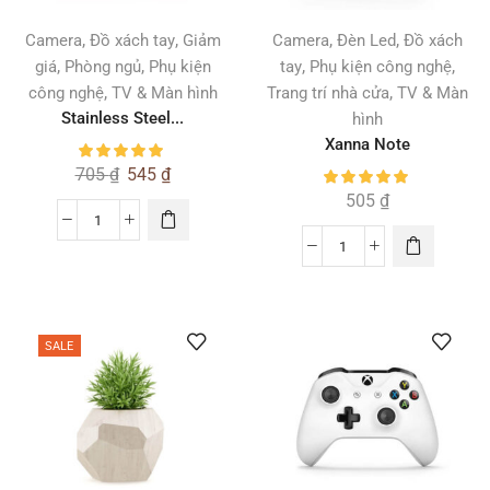
,
,
,
,
Camera
Đồ xách tay
Giảm
Camera
Đèn Led
Đồ xách
,
,
,
,
giá
Phòng ngủ
Phụ kiện
tay
Phụ kiện công nghệ
,
,
công nghệ
TV & Màn hình
Trang trí nhà cửa
TV & Màn
Stainless Steel...
hình
Xanna Note
705
₫
545
₫
505
₫
SALE