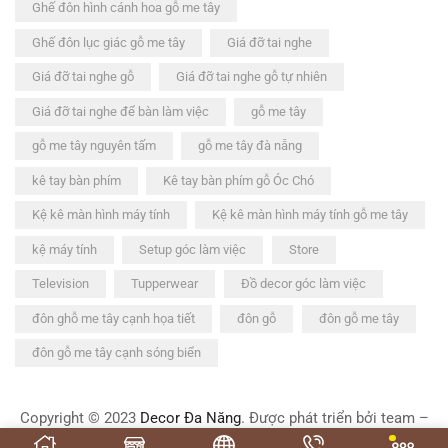
Ghế đôn hình cánh hoa gỗ me tây
Ghế đôn lục giác gỗ me tây
Giá đỡ tai nghe
Giá đỡ tai nghe gỗ
Giá đỡ tai nghe gỗ tự nhiên
Giá đỡ tai nghe để bàn làm việc
gỗ me tây
gỗ me tây nguyên tấm
gỗ me tây đà nẵng
kê tay bàn phím
Kê tay bàn phím gỗ Óc Chó
Kệ kê màn hình máy tính
Kệ kê màn hình máy tính gỗ me tây
kệ máy tính
Setup góc làm việc
Store
Television
Tupperwear
Đồ decor góc làm việc
đôn ghỗ me tây cạnh họa tiết
đôn gỗ
đôn gỗ me tây
đôn gỗ me tây cạnh sóng biển
Copyright © 2023
Decor Đa Năng
. Được phát triển bởi team –
Võ Chí Thành
.