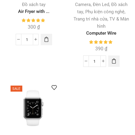
,
,
Đồ xách tay
Camera
Đèn Led
Đồ xách
Air Fryer with ...
,
,
tay
Phụ kiện công nghệ
,
Trang trí nhà cửa
TV & Màn
hình
300
₫
Computer Wire
390
₫
SALE