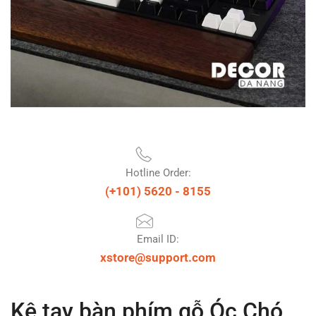
Hotline Order:
(+101) 5620 - 8155
Email ID:
xstore@support.com
Kê tay bàn phím gỗ Óc Chó