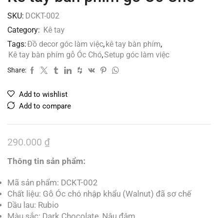
SKU:
DCKT-002
Category:
Kê tay
Tags:
Đồ decor góc làm việc
,
kê tay bàn phím
,
Kê tay bàn phím gỗ Óc Chó
,
Setup góc làm việc
Share:
Add to wishlist
Add to compare
290.000
₫
Thông tin sản phẩm:
Mã sản phẩm: DCKT-002
Chất liệu: Gỗ Óc chó nhập khẩu (Walnut) đã sơ chế
Dầu lau: Rubio
Màu sắc: Dark Chocolate, Nâu đậm…