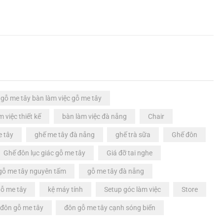
 gỗ me tây bàn làm việc gỗ me tây
m việc thiết kế
bàn làm việc đà nẵng
Chair
e tây
ghế me tây đà nẵng
ghế trà sữa
Ghế đôn
Ghế đôn lục giác gỗ me tây
Giá đỡ tai nghe
gỗ me tây nguyên tấm
gỗ me tây đà nẵng
gỗ me tây
kệ máy tính
Setup góc làm việc
Store
đôn gỗ me tây
đôn gỗ me tây cạnh sóng biển