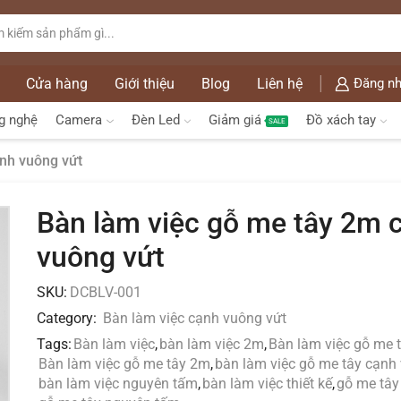
Cửa hàng
Giới thiệu
Blog
Liên hệ
Đăng nh
g nghệ
Camera
Đèn Led
Giảm giá
Đồ xách tay
SALE
ạnh vuông vứt
Bàn làm việc gỗ me tây 2m 
vuông vứt
SKU:
DCBLV-001
Category:
Bàn làm việc cạnh vuông vứt
Tags:
Bàn làm việc
,
bàn làm việc 2m
,
Bàn làm việc gỗ me 
Bàn làm việc gỗ me tây 2m
,
bàn làm việc gỗ me tây cạnh
bàn làm việc nguyên tấm
,
bàn làm việc thiết kế
,
gỗ me tây