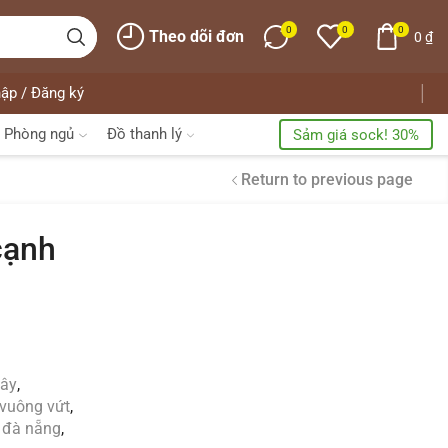
0
0
0
Theo dõi đơn
0
₫
ập / Đăng ký
Phòng ngủ
Đồ thanh lý
Sảm giá sock! 30%
Return to previous page
cạnh
Free Shipping
Home Decoration
tây
,
 vuông vứt
,
 đà nẵng
,