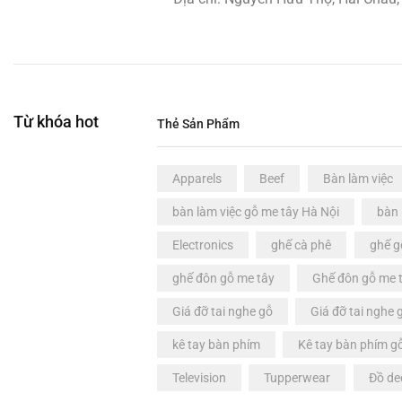
Từ khóa hot
Thẻ Sản Phẩm
Apparels
Beef
Bàn làm việc
bàn làm việc gỗ me tây Hà Nội
bàn 
Electronics
ghế cà phê
ghế g
ghế đôn gỗ me tây
Ghế đôn gỗ me t
Giá đỡ tai nghe gỗ
Giá đỡ tai nghe 
kê tay bàn phím
Kê tay bàn phím g
Television
Tupperwear
Đồ de