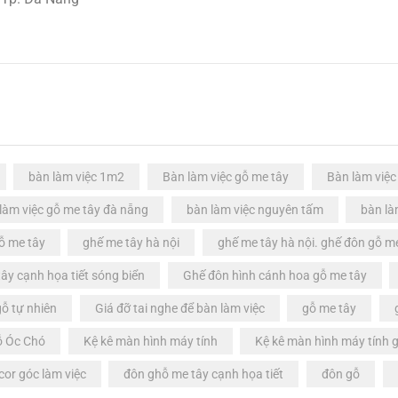
bàn làm việc 1m2
Bàn làm việc gỗ me tây
Bàn làm việc
làm việc gỗ me tây đà nẵng
bàn làm việc nguyên tấm
bàn là
ỗ me tây
ghế me tây hà nội
ghế me tây hà nội. ghế đôn gỗ m
ây cạnh họa tiết sóng biển
Ghế đôn hình cánh hoa gỗ me tây
gỗ tự nhiên
Giá đỡ tai nghe để bàn làm việc
gỗ me tây
ỗ Óc Chó
Kệ kê màn hình máy tính
Kệ kê màn hình máy tính 
cor góc làm việc
đôn ghỗ me tây cạnh họa tiết
đôn gỗ