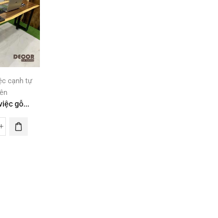
ệc cạnh tự
iên
iệc gỗ...