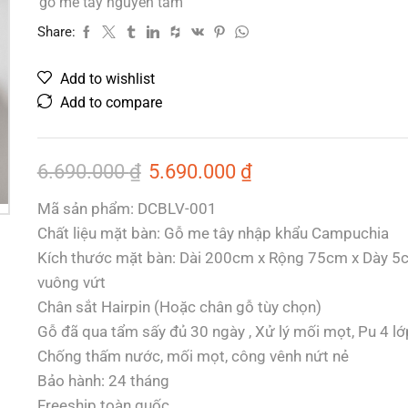
gỗ me tây nguyên tấm
Share:
Add to wishlist
Add to compare
6.690.000
₫
5.690.000
₫
Mã sản phẩm: DCBLV-001
Chất liệu mặt bàn: Gỗ me tây nhập khẩu Campuchia
Kích thước mặt bàn: Dài 200cm x Rộng 75cm x Dày 5
vuông vứt
Chân sắt Hairpin (Hoặc chân gỗ tùy chọn)
Gỗ đã qua tẩm sấy đủ 30 ngày , Xử lý mối mọt, Pu 4 lớ
Chống thấm nước, mối mọt, công vênh nứt nẻ
Bảo hành: 24 tháng
Freeship toàn quốc