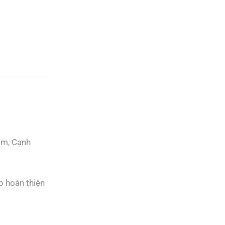
cm, Cạnh
Free Shipping
apply to all
orders over
$100
p hoàn thiện
Guaranteed
Money Back
in
30 days return.