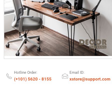
Hotline Order:
Email ID:
(+101) 5620 - 8155
xstore@support.com