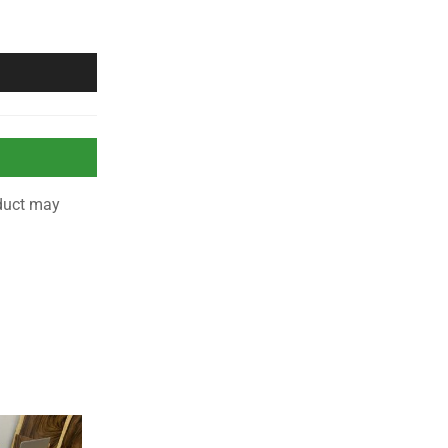
10 Day Returns
in case u
change your mind.
duct may