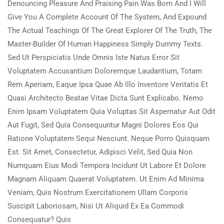
Denouncing Pleasure And Praising Pain Was Born And I Will
Give You A Complete Account Of The System, And Expound
The Actual Teachings Of The Great Explorer Of The Truth, The
Master-Builder Of Human Happiness Simply Dummy Texts.
Sed Ut Perspiciatis Unde Omnis Iste Natus Error Sit
Voluptatem Accusantium Doloremque Laudantium, Totam
Rem Aperiam, Eaque Ipsa Quae Ab Illo Inventore Veritatis Et
Quasi Architecto Beatae Vitae Dicta Sunt Explicabo. Nemo
Enim Ipsam Voluptatem Quia Voluptas Sit Aspernatur Aut Odit
Aut Fugit, Sed Quia Consequuntur Magni Dolores Eos Qui
Ratione Voluptatem Sequi Nesciunt. Neque Porro Quisquam
Est. Sit Amet, Consectetur, Adipisci Velit, Sed Quia Non
Numquam Eius Modi Tempora Incidunt Ut Labore Et Dolore
Magnam Aliquam Quaerat Voluptatem. Ut Enim Ad Minima
Veniam, Quis Nostrum Exercitationem Ullam Corporis
Suscipit Laboriosam, Nisi Ut Aliquid Ex Ea Commodi
Consequatur? Quis