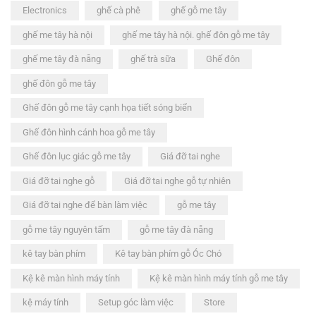
Electronics
ghế cà phê
ghế gỗ me tây
ghế me tây hà nội
ghế me tây hà nội. ghế đôn gỗ me tây
ghế me tây đà nẵng
ghế trà sữa
Ghế đôn
ghế đôn gỗ me tây
Ghế đôn gỗ me tây cạnh họa tiết sóng biển
Ghế đôn hình cánh hoa gỗ me tây
Ghế đôn lục giác gỗ me tây
Giá đỡ tai nghe
Giá đỡ tai nghe gỗ
Giá đỡ tai nghe gỗ tự nhiên
Giá đỡ tai nghe để bàn làm việc
gỗ me tây
gỗ me tây nguyên tấm
gỗ me tây đà nẵng
kê tay bàn phím
Kê tay bàn phím gỗ Óc Chó
Kệ kê màn hình máy tính
Kệ kê màn hình máy tính gỗ me tây
kệ máy tính
Setup góc làm việc
Store