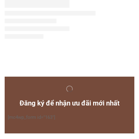
Đăng ký để nhận ưu đãi mới nhất
[mc4wp_form id="163"]