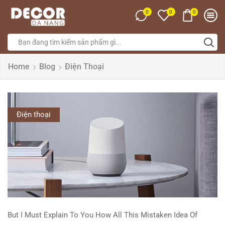
0
0
0
Home
Blog
Điện Thoại
Điện thoại
But I Must Explain To You How All This Mistaken Idea Of