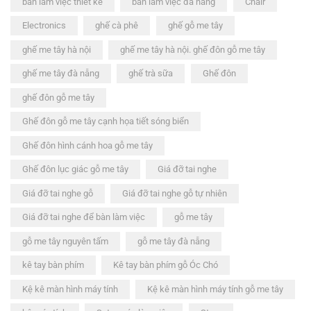
bàn làm việc thiết kế
bàn làm việc đà nẵng
Chair
Electronics
ghế cà phê
ghế gỗ me tây
ghế me tây hà nội
ghế me tây hà nội. ghế đôn gỗ me tây
ghế me tây đà nẵng
ghế trà sữa
Ghế đôn
ghế đôn gỗ me tây
Ghế đôn gỗ me tây cạnh họa tiết sóng biển
Ghế đôn hình cánh hoa gỗ me tây
Ghế đôn lục giác gỗ me tây
Giá đỡ tai nghe
Giá đỡ tai nghe gỗ
Giá đỡ tai nghe gỗ tự nhiên
Giá đỡ tai nghe để bàn làm việc
gỗ me tây
gỗ me tây nguyên tấm
gỗ me tây đà nẵng
kê tay bàn phím
Kê tay bàn phím gỗ Óc Chó
Kệ kê màn hình máy tính
Kệ kê màn hình máy tính gỗ me tây