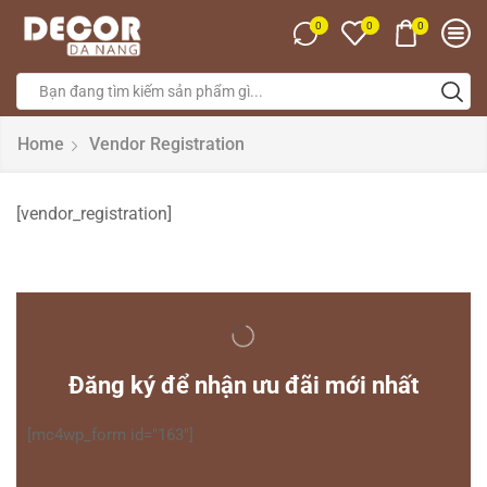
0
0
0
Home
Vendor Registration
[vendor_registration]
Đăng ký để nhận ưu đãi mới nhất
[mc4wp_form id="163"]