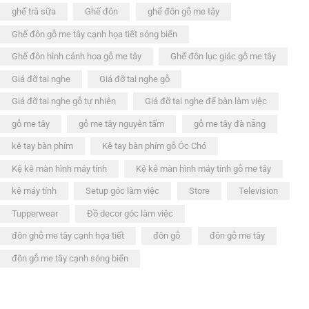
ghế trà sữa
Ghế đôn
ghế đôn gỗ me tây
Ghế đôn gỗ me tây cạnh họa tiết sóng biển
Ghế đôn hình cánh hoa gỗ me tây
Ghế đôn lục giác gỗ me tây
Giá đỡ tai nghe
Giá đỡ tai nghe gỗ
Giá đỡ tai nghe gỗ tự nhiên
Giá đỡ tai nghe để bàn làm việc
gỗ me tây
gỗ me tây nguyên tấm
gỗ me tây đà nẵng
kê tay bàn phím
Kê tay bàn phím gỗ Óc Chó
Kệ kê màn hình máy tính
Kệ kê màn hình máy tính gỗ me tây
kệ máy tính
Setup góc làm việc
Store
Television
Tupperwear
Đồ decor góc làm việc
đôn ghỗ me tây cạnh họa tiết
đôn gỗ
đôn gỗ me tây
đôn gỗ me tây cạnh sóng biển