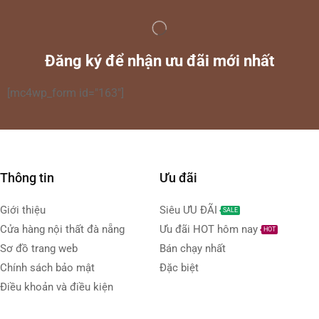
Đăng ký để nhận ưu đãi mới nhất
[mc4wp_form id="163"]
Thông tin
Ưu đãi
Giới thiệu
Siêu ƯU ĐÃI
SALE
Cửa hàng nội thất đà nẵng
Ưu đãi HOT hôm nay
HOT
Sơ đồ trang web
Bán chạy nhất
Chính sách bảo mật
Đặc biệt
Điều khoản và điều kiện